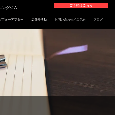
ご予約はこちら
ーニングジム
ビフォーアフター
店舗外活動
お問い合わせ／ご予約
ブログ