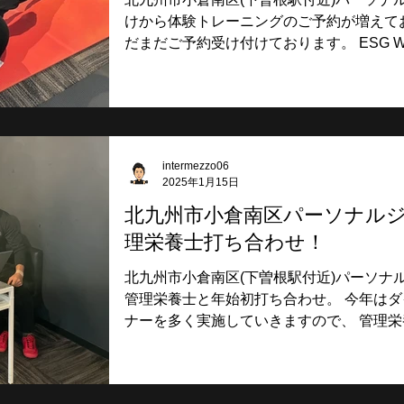
けから体験トレーニングのご予約が増えてお
だまだご予約受け付けております。 ESG Work out 福岡県
区田原新町1-13-1...
intermezzo06
2025年1月15日
北九州市小倉南区パーソナルジムES
理栄養士打ち合わせ！
北九州市小倉南区(下曽根駅付近)パーソナルジム
管理栄養士と年始初打ち合わせ。 今年は
ナーを多く実施していきますので、 管理
していきます。...