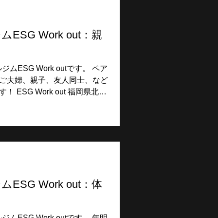
G Work out：親
ESG Work outです。 ペア
 ご夫婦、親子、友人同士、など
SG Work out 福岡県北九
G Work out：体
ESG Work outです。 年明