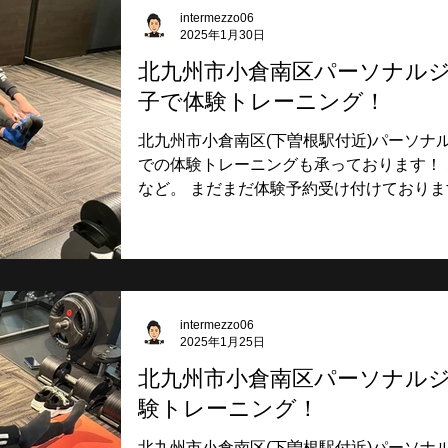
intermezzo06
2025年1月30日
北九州市小倉南区パーソナルジムES
子で体験トレーニング！
北九州市小倉南区(下曽根駅付近)パーソナルジム
での体験トレーニングも承っております！
など。 まだまだ体験予約受け付けております！ E
州市小倉南区田原新町1-13-1...
intermezzo06
2025年1月25日
北九州市小倉南区パーソナルジムES
験トレーニング！
北九州市小倉南区(下曽根駅付近)パーソナルジム