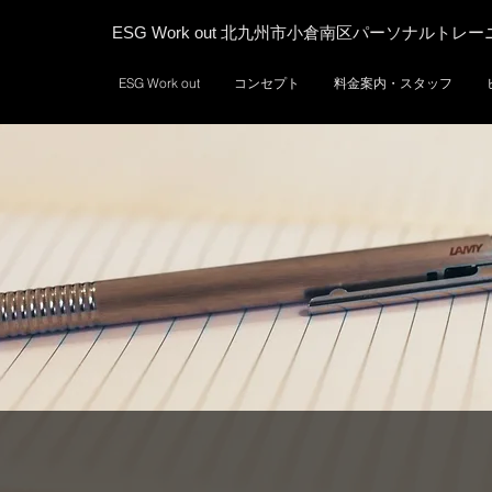
ESG Work out 北九州市小倉南区パーソナルトレ
ESG Work out
コンセプト
料金案内・スタッフ