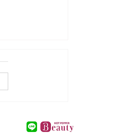
州市小倉南区パーソナル
ESG Work out：トレ
ング風景