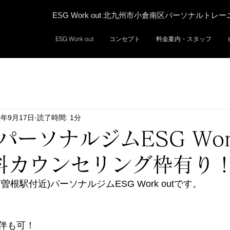
ESG Work out 北九州市小倉南区パーソナルトレ
ESG Work out
コンセプト
料金案内・スタッフ
4年9月17日
読了時間: 1分
パーソナルジムESG Wor
無料カウンセリング枠有り
根駅付近)パーソナルジムESG Work outです。 
伴も可！