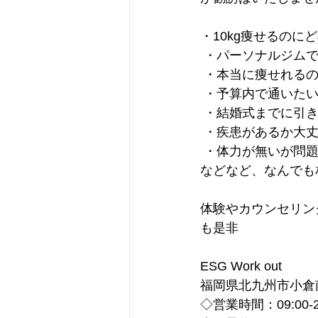
・10kg痩せるのに
 ・パーソナルジム
 ・本当に痩せれる
 ・予算内で通いた
 ・結婚式までに引
 ・疾患があるか大
 ・体力が無いが問
などなど、なんでも
体験やカウンセリン
も是非
ESG Work out 
福岡県北九州市小倉南
◇営業時間：09:00-21