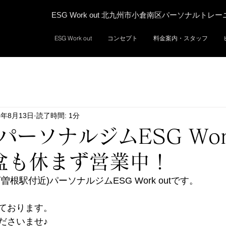
ESG Work out 北九州市小倉南区パーソナルトレ
ESG Work out
コンセプト
料金案内・スタッフ
4年8月13日
読了時間: 1分
パーソナルジムESG Wor
お盆も休まず営業中！
根駅付近)パーソナルジムESG Work outです。
ております。
ださいませ♪