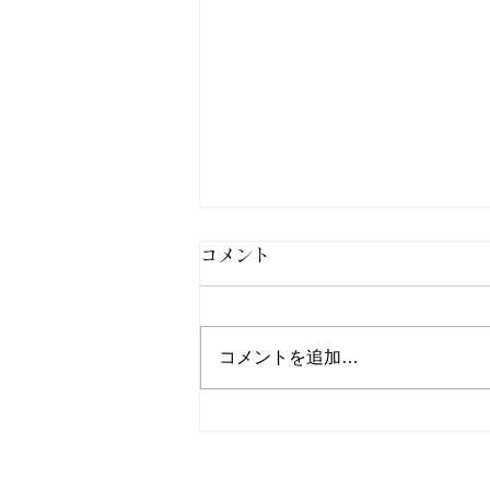
コメント
コメントを追加…
北九州市小倉南区パーソナル
ジムESG Work out：大会出