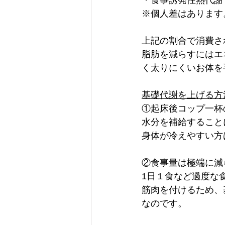
・食事誘発性熱代謝  
※個人差はあります
上記の割合で消費さ
脂肪を減らすにはエ
く太りにくいお体を
基礎代謝を上げる方
①起床後コップ一杯の
水分を補給すること
身体が冷えやすい方
②食事量は極端に減
1日１食など過度な
筋肉を付けるため、
なのです。