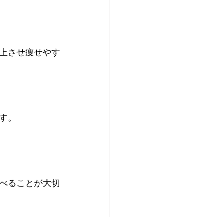
上させ痩せやす
す。
。
べることが大切