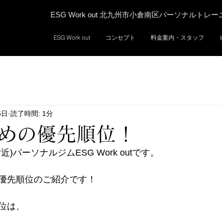
ESG Work out 北九州市小倉南区パーソナルトレ
ESG Work out
コンセプト
料金案内・スタッフ
5日
読了時間: 1分
めの優先順位！
)パーソナルジムESG Work outです。
優先順位のご紹介です！
位は、