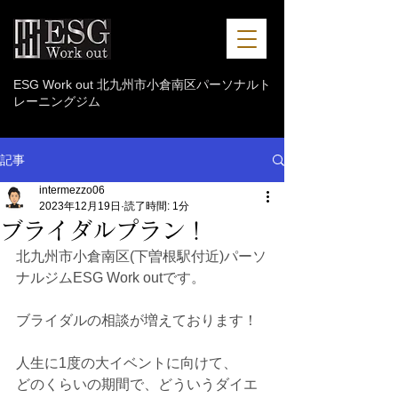
ESG Work out 北九州市小倉南区パーソナルト
レーニングジム
記事
intermezzo06
2023年12月19日
読了時間: 1分
ブライダルプラン！
北九州市小倉南区(下曽根駅付近)パーソ
ナルジムESG Work outです。
ブライダルの相談が増えております！
人生に1度の大イベントに向けて、
どのくらいの期間で、どういうダイエ