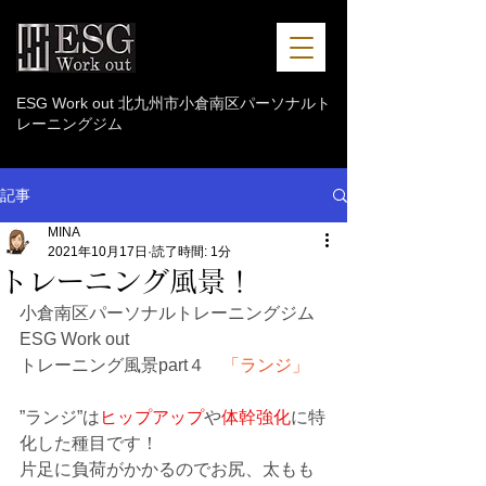
ESG Work out 北九州市小倉南区パーソナルト
レーニングジム
記事
MINA
2021年10月17日
読了時間: 1分
トレーニング風景！
小倉南区パーソナルトレーニングジム 
ESG Work out
トレーニング風景part４　
「ランジ」　
”ランジ”は
ヒップアップ
や
体幹強化
に特
化した種目です！
片足に負荷がかかるのでお尻、太もも