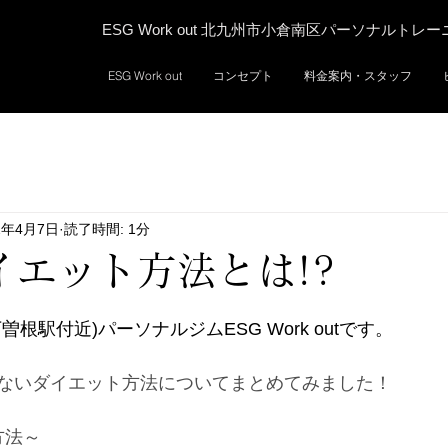
ESG Work out 北九州市小倉南区パーソナルトレ
ESG Work out
コンセプト
料金案内・スタッフ
2年4月7日
読了時間: 1分
イエット方法とは!?
根駅付近)パーソナルジムESG Work outです。
ないダイエット方法についてまとめてみました！
方法～