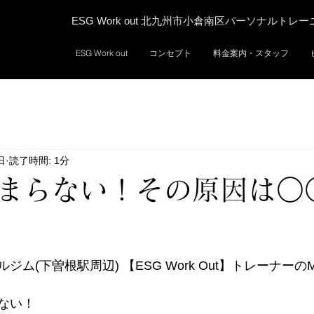
ESG Work out 北九州市小倉南区パーソナルトレ
ESG Work out
コンセプト
料金案内・スタッフ
日
読了時間: 1分
まらない！その原因は○
ム(下曽根駅周辺) 【ESG Work Out】トレーナーの
ない！