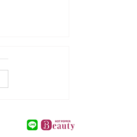
州市小倉南区パーソナル
ESG Work out：トレ
ング風景