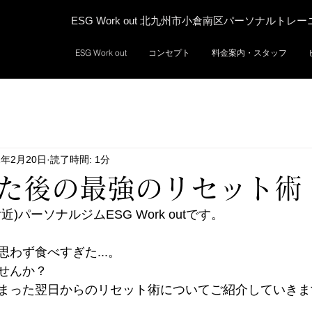
ESG Work out 北九州市小倉南区パーソナルトレ
ESG Work out
コンセプト
料金案内・スタッフ
2年2月20日
読了時間: 1分
た後の最強のリセット術
)パーソナルジムESG Work outです。
わず食べすぎた...。
せんか？
まった翌日からのリセット術についてご紹介していきま