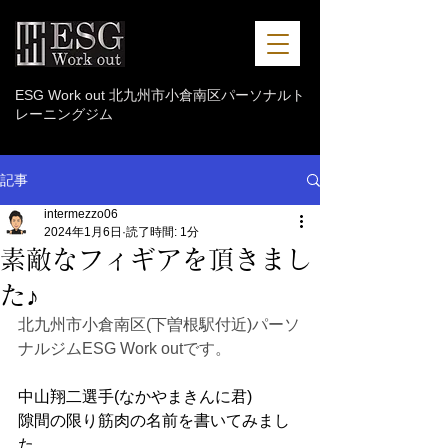
ESG Work out 北九州市小倉南区パーソナルト
レーニングジム
記事
intermezzo06
2024年1月6日
読了時間: 1分
素敵なフィギアを頂きまし
た♪
北九州市小倉南区(下曽根駅付近)パーソ
ナルジムESG Work outです。
中山翔二選手(なかやまきんに君)
隙間の限り筋肉の名前を書いてみまし
た。