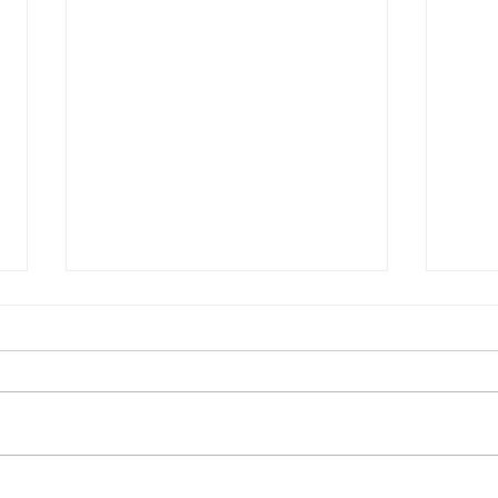
北九州市小倉南区パーソナル
北九