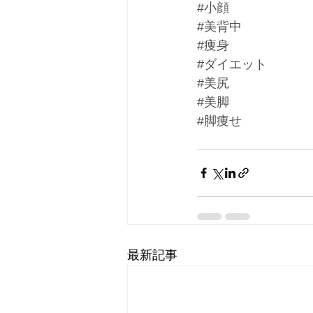
#小顔
#美背中
#痩身
#ダイエット
#美尻
#美脚
#脚痩せ
最新記事