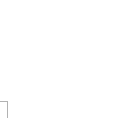
州市小倉南区パーソナル