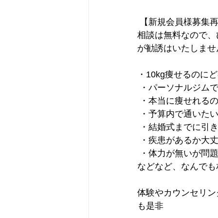
 【新規会員様募集
相談は無料なので、
が勧誘はいたしませ
・10kg痩せるのに
 ・パーソナルジム
 ・本当に痩せれる
 ・予算内で通いた
 ・結婚式までに引
 ・疾患があるか大
 ・体力が無いが問
などなど、なんでも
体験やカウンセリン
も是非