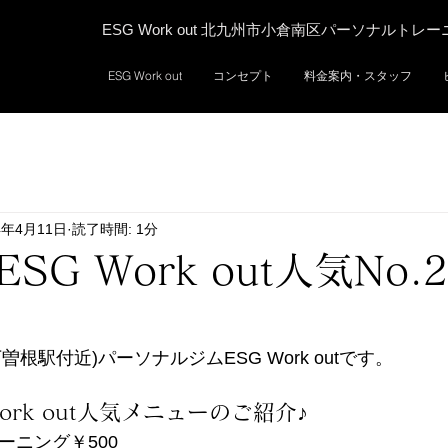
ESG Work out 北九州市小倉南区パーソナルトレ
ESG Work out
コンセプト
料金案内・スタッフ
4年4月11日
読了時間: 1分
SG Work out人気No
根駅付近)パーソナルジムESG Work outです。 
ork out人気メニューのご紹介♪
ーニング￥500