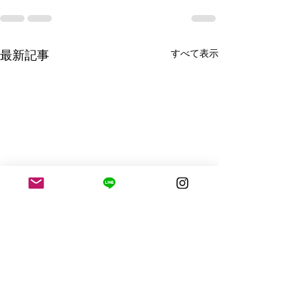
すべて表示
最新記事