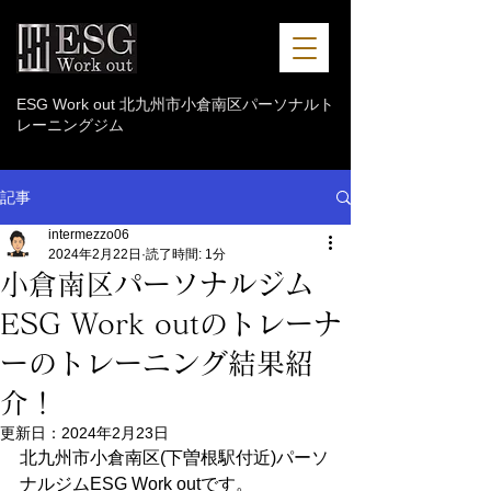
ESG Work out 北九州市小倉南区パーソナルト
レーニングジム
記事
intermezzo06
2024年2月22日
読了時間: 1分
小倉南区パーソナルジム
ESG Work outのトレーナ
ーのトレーニング結果紹
介！
更新日：
2024年2月23日
北九州市小倉南区(下曽根駅付近)パーソ
ナルジムESG Work outです。