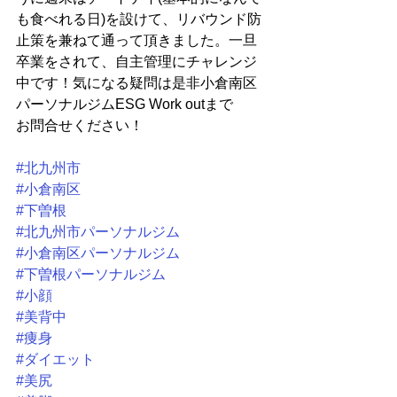
も食べれる日)を設けて、リバウンド防
止策を兼ねて通って頂きました。一旦
卒業をされて、自主管理にチャレンジ
中です！気になる疑問は是非小倉南区
パーソナルジムESG Work outまで
お問合せください！
#北九州市
#小倉南区
#下曽根
#北九州市パーソナルジム
#小倉南区パーソナルジム
#下曽根パーソナルジム
#小顔
#美背中
#痩身
#ダイエット
#美尻