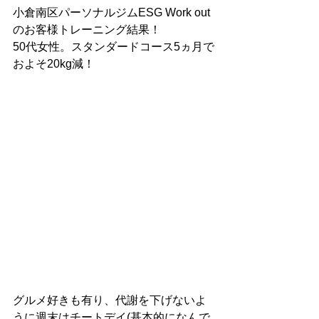
小倉南区パーソナルジムESG Work out
のお客様トレーニング結果！
50代女性。スタンダードコース5ヵ月で
およそ20kg減！
グルメ好きも有り、代謝を下げないよ
うに週末はチートデイ(基本的になんで