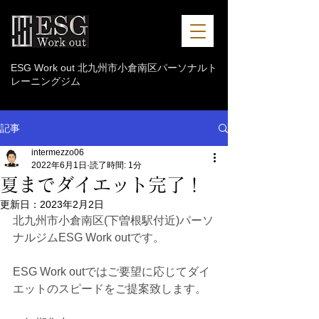
ESG Work out 北九州市小倉南区パーソナルト
レーニングジム
記事
intermezzo06
2022年6月1日
読了時間: 1分
夏までダイエット完了！
更新日：
2023年2月2日
北九州市小倉南区(下曽根駅付近)パーソ
ナルジムESG Work outです。
ESG Work outではご要望に応じてダイ
エットのスピードをご提案致します。