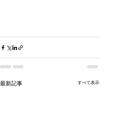
すべて表示
最新記事