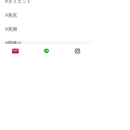
#ダイエット
#美尻
#美脚
#脚痩せ
すべて表示
最新記事