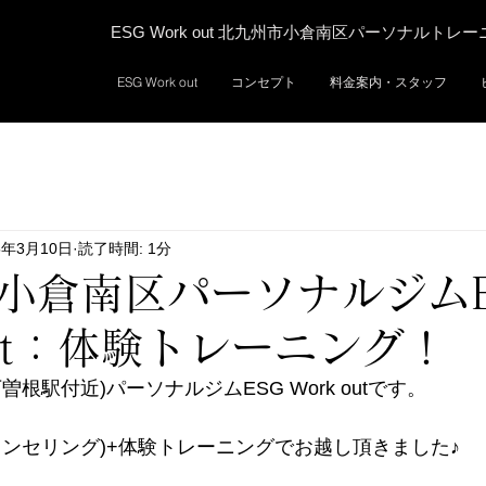
ESG Work out 北九州市小倉南区パーソナルトレ
ESG Work out
コンセプト
料金案内・スタッフ
5年3月10日
読了時間: 1分
小倉南区パーソナルジムE
out：体験トレーニング！
根駅付近)パーソナルジムESG Work outです。
ウンセリング)+体験トレーニングでお越し頂きました♪