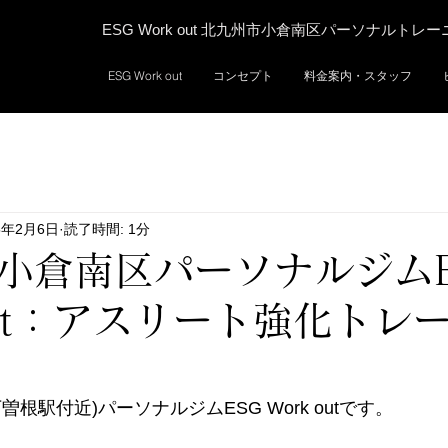
ESG Work out 北九州市小倉南区パーソナルトレ
ESG Work out
コンセプト
料金案内・スタッフ
5年2月6日
読了時間: 1分
小倉南区パーソナルジムE
 out：アスリート強化トレ
根駅付近)パーソナルジムESG Work outです。