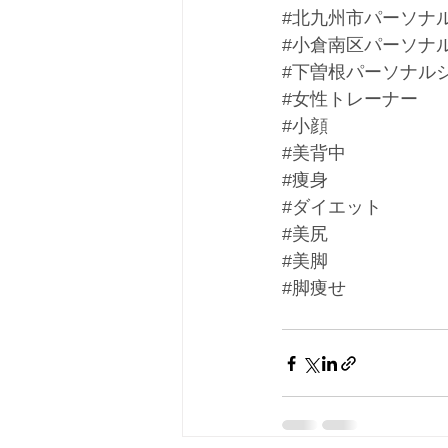
#北九州市パーソナ
#小倉南区パーソナ
#下曽根パーソナル
#女性トレーナー
#小顔
#美背中
#痩身
#ダイエット
#美尻
#美脚
#脚痩せ