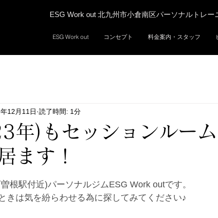
ESG Work out 北九州市小倉南区パーソナルトレ
ESG Work out
コンセプト
料金案内・スタッフ
3年12月11日
読了時間: 1分
023年)もセッションルー
居ます！
根駅付近)パーソナルジムESG Work outです。
ときは気を紛らわせる為に探してみてください♪