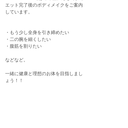
エット完了後のボディメイクをご案内
しています。
・もう少し全身を引き締めたい
・二の腕を細くしたい
・腹筋を割りたい
などなど。
一緒に健康と理想のお体を目指しまし
ょう！！