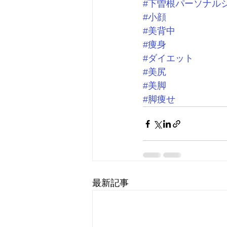
#下曽根パーソナル
#小顔
#美背中
#痩身
#ダイエット
#美尻
#美脚
#脚痩せ
最新記事