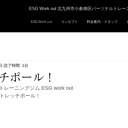
ESG Work out 北九州市小倉南区パーソナルトレ
ESG Work out
コンセプト
料金案内・スタッフ
日
読了時間: 1分
チポール！
ーニングジム ESG work out
ストレッチポール！