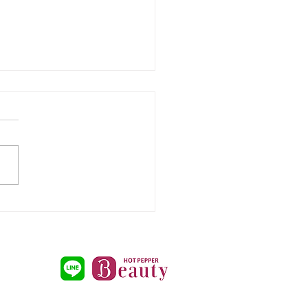
州市小倉南区パーソナル
ESG Work out：トレ
ング風景